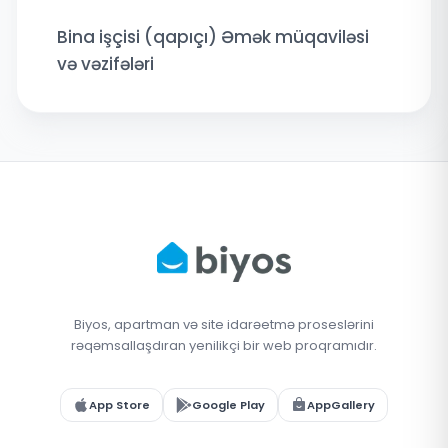
Bina işçisi (qapıçı) Əmək müqaviləsi
və vəzifələri
Biyos, apartman və site idarəetmə proseslərini
rəqəmsallaşdıran yenilikçi bir web proqramıdır.
App Store
Google Play
AppGallery