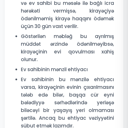
və ev sahibi bu məsələ ilə bağlı icra
hərəkəti vermişsə, kirayəçiyə
ödənilməmiş kirayə haqqını ödəmək
üçün 30 gün vaxt verilir.
Göstərilən məbləğ bu ayrılmış
müddət ərzində ödənilməyibsə,
kirayəçinin evi qovulması xahiş
olunur.
Ev sahibinin mənzil ehtiyacı
Ev sahibinin bu mənzilə ehtiyacı
varsa, kirayəçinin evinin çıxarılmasını
tələb edə bilər, başqa cür eyni
bələdiyyə sərhədlərində yerləşə
biləcəyi bir yaşayış yeri olmaması
şərtilə. Ancaq bu ehtiyac vəziyyətini
sübut etmək lazımdır.