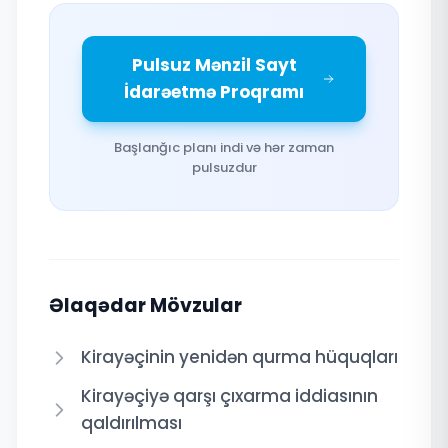
Pulsuz Mənzil Sayt
İdarəetmə Proqramı
Başlanğıc planı indi və hər zaman
pulsuzdur
Əlaqədar Mövzular
Kirayəçinin yenidən qurma hüquqları
Kirayəçiyə qarşı çıxarma iddiasının
qaldırılması