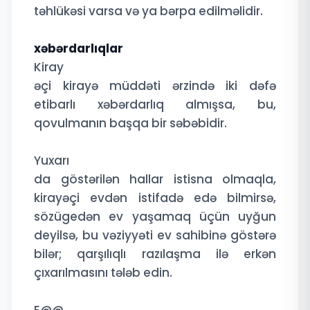
təhlükəsi varsa və ya bərpa edilməlidir.
xəbərdarlıqlar
Kiray
əçi kirayə müddəti ərzində iki dəfə
etibarlı xəbərdarlıq almışsa, bu,
qovulmanın başqa bir səbəbidir.
Yuxarı
da göstərilən hallar istisna olmaqla,
kirayəçi evdən istifadə edə bilmirsə,
sözügedən ev yaşamaq üçün uyğun
deyilsə, bu vəziyyəti ev sahibinə göstərə
bilər; qarşılıqlı razılaşma ilə erkən
çıxarılmasını tələb edin.