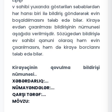
E@@
v sahibi yuxarıda göstərilən səbəblərdən
hər hansı biri ilə bildiriş göndərərək evin
boşaldılmasını tələb edə bilər. Kirayə
evdən çıxarılması bildirişinin nümunəsi
aşağıda verilmişdir. Sözügedən bildirişlə
ev sahibi qanuni olaraq həm evin
çıxarılmasını, həm də kirayə borclarını
tələb edə bilər.
Kirayəçinin qovulma bildirişi
nümunəsi..
XƏBƏRDARLIQ:...
NÜMAYƏNDƏLƏR:...
QARŞI TƏRƏF:...
MÖVZU: