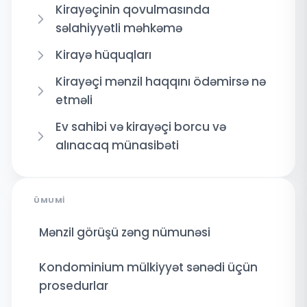
Kirayəçinin qovulmasında
səlahiyyətli məhkəmə
Kirayə hüquqları
Kirayəçi mənzil haqqını ödəmirsə nə
etməli
Ev sahibi və kirayəçi borcu və
alınacaq münasibəti
ÜMUMI
Mənzil görüşü zəng nümunəsi
Kondominium mülkiyyət sənədi üçün
prosedurlar