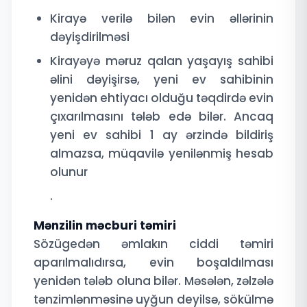
Kirayə verilə bilən evin əllərinin
dəyişdirilməsi
Kirayəyə məruz qalan yaşayış sahibi
əlini dəyişirsə, yeni ev sahibinin
yenidən ehtiyacı olduğu təqdirdə evin
çıxarılmasını tələb edə bilər. Ancaq
yeni ev sahibi 1 ay ərzində bildiriş
almazsa, müqavilə yenilənmiş hesab
olunur
.
Mənzilin məcburi təmiri
Sözügedən əmlakın ciddi təmiri
aparılmalıdırsa, evin boşaldılması
yenidən tələb oluna bilər. Məsələn, zəlzələ
tənzimlənməsinə uyğun deyilsə, sökülmə