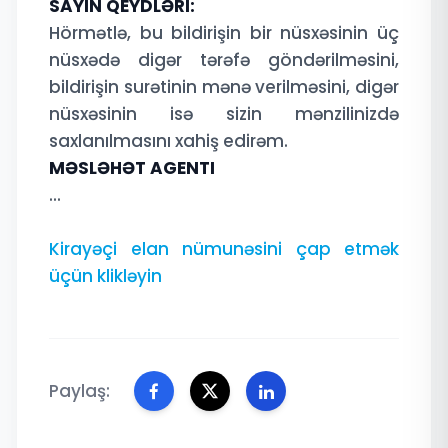
SAYIN QEYDLƏRI:
Hörmətlə, bu bildirişin bir nüsxəsinin üç
nüsxədə digər tərəfə göndərilməsini,
bildirişin surətinin mənə verilməsini, digər
nüsxəsinin isə sizin mənzilinizdə
saxlanılmasını xahiş edirəm.
MƏSLƏHƏT AGENTI
...
Kirayəçi elan nümunəsini çap etmək
üçün klikləyin
Paylaş: