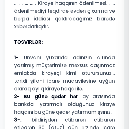
...
...
...
...
. Kirayə haqqının ödənilməsi
...
...
ödənilmədiyi təqdirdə evdən çıxarma və
bərpa iddiası qaldıracağımız barədə
xəbərdarlıqdır.
TƏSVIRLƏR:
1-
Ünvanı yuxarıda adınızın altında
yazılmış müştərimizə məxsus daşınmaz
əmlakda kirayəçi kimi oturursunuz...
tarixli şifahi icarə müqaviləsinə uyğun
olaraq aylıq kirayə haqqı ilə.
2- Bu günə qədər hər
ay arasında
bankda yatırmalı olduğunuz kirayə
haqqını bu günə qədər yatırmamışsınız.
3-
... bildirişdən etibarən etibarən
etibarən 30 (otuz) gün ərzində icarə