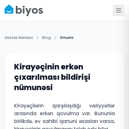
Dəstək Mərkəzi
Blog
Ümumi
Kirayəçinin erkən
çıxarılması bildirişi
nümunəsi
Kirayəçilərin qarşılaşdığı vəziyyətlər
arasında erkən qovulma var. Bununla
birlikdə, ev sahibi qanuni əsasları varsa,