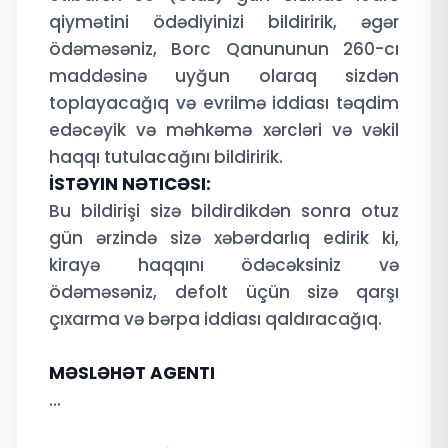
qiymətini ödədiyinizi bildiririk, əgər
ödəməsəniz, Borc Qanununun 260-cı
maddəsinə uyğun olaraq sizdən
toplayacağıq və evrilmə iddiası təqdim
edəcəyik və məhkəmə xərcləri və vəkil
haqqı tutulacağını bildiririk.
İSTƏYIN NƏTICƏSI:
Bu bildirişi sizə bildirdikdən sonra otuz
gün ərzində sizə xəbərdarlıq edirik ki,
kirayə haqqını ödəcəksiniz və
ödəməsəniz, defolt üçün sizə qarşı
çıxarma və bərpa iddiası qaldıracağıq.
MƏSLƏHƏT AGENTI
...