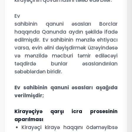
kirayəçinin qovulmasını tələb edə bilər.
Ev
sahibinin qanuni əsasları Borclar
haqqında Qanunda aydın şəkildə ifadə
edilmişdir. Ev sahibinin mənzilə ehtiyacı
varsa, evin əlini dəyişdirmək üzrəyindəsə
və mənzildə məcburi təmir ediləcəyi
təqdirdə bunlar əsaslandırılan
səbəblərdən biridir.
Ev sahibinin qanuni əsasları aşağıda
verilmişdir;
Kirayəçiyə qarşı icra prosesinin
aparılması
Kirayəçi kirayə haqqını ödəməyibsə