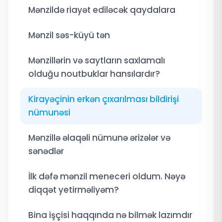
Mənzildə riayət ediləcək qaydalara
Mənzil səs-küyü tən
Mənzillərin və saytların saxlamalı
olduğu noutbuklar hansılardır?
Kirayəçinin erkən çıxarılması bildirişi
nümunəsi
Mənzillə əlaqəli nümunə ərizələr və
sənədlər
İlk dəfə mənzil meneceri oldum. Nəyə
diqqət yetirməliyəm?
Bina işçisi haqqında nə bilmək lazımdır