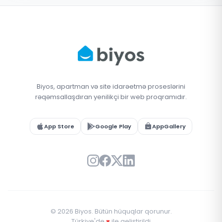
Biyos, apartman və site idarəetmə proseslərini
rəqəmsallaşdıran yenilikçi bir web proqramıdır.
App Store
Google Play
AppGallery
© 2026 Biyos. Bütün hüquqlar qorunur.
Türkiye'de
♥
ile geliştirildi