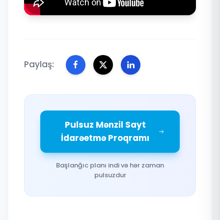
Paylaş:
Pulsuz Mənzil Sayt
İdarəetmə Proqramı
Başlanğıc planı indi və hər zaman
pulsuzdur