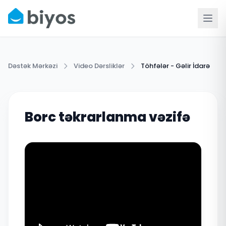
Dəstək Mərkəzi
Video Dərsliklər
Töhfələr - Gəlir İdarə
Borc təkrarlanma vəzifə