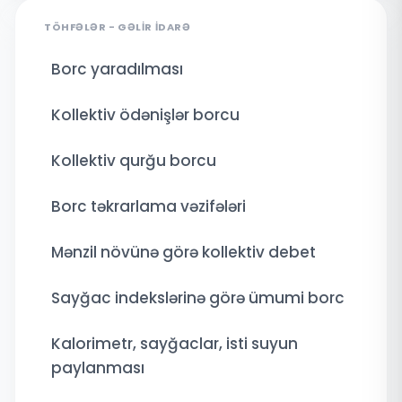
TÖHFƏLƏR - GƏLIR İDARƏ
Borc yaradılması
Kollektiv ödənişlər borcu
Kollektiv qurğu borcu
Borc təkrarlama vəzifələri
Mənzil növünə görə kollektiv debet
Sayğac indekslərinə görə ümumi borc
Kalorimetr, sayğaclar, isti suyun
paylanması