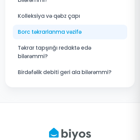
Kolleksiya və qəbz çapı
Borc təkrarlanma vəzifə
Təkrar tapşırığı redaktə edə
bilərəmmi?
Birdəfəlik debiti geri ala bilərəmmi?