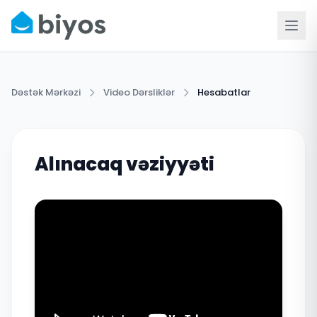
Dəstək Mərkəzi
Video Dərsliklər
Hesabatlar
Alınacaq vəziyyəti