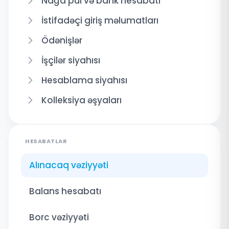
Nağd pul və bank hesabatı
İstifadəçi giriş məlumatları
Ödənişlər
İşçilər siyahısı
Hesablama siyahısı
Kolleksiya əşyaları
HESABATLAR
Alınacaq vəziyyəti
Balans hesabatı
Borc vəziyyəti