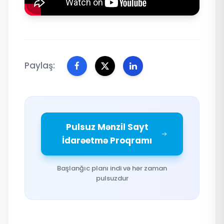
Paylaş:
Pulsuz Mənzil Sayt
İdarəetmə Proqramı
Başlanğıc planı indi və hər zaman
pulsuzdur