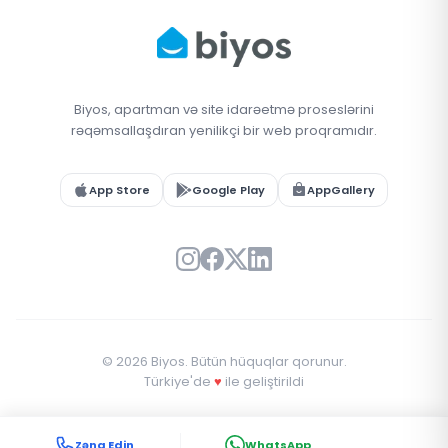
Biyos, apartman və site idarəetmə proseslərini
rəqəmsallaşdıran yenilikçi bir web proqramıdır.
App Store
Google Play
AppGallery
© 2026 Biyos. Bütün hüquqlar qorunur.
Türkiye'de
♥
ile geliştirildi
Zəng Edin
WhatsApp