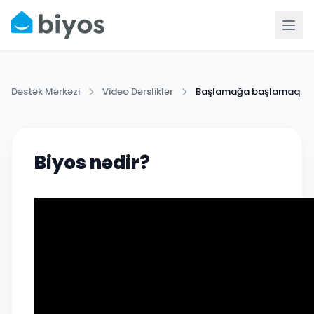
Dəstək Mərkəzi
Video Dərsliklər
Başlamağa başlamaq
Biyos nədir?