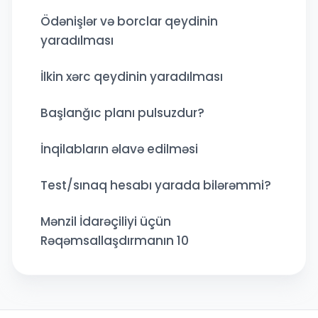
Ödənişlər və borclar qeydinin
yaradılması
İlkin xərc qeydinin yaradılması
Başlanğıc planı pulsuzdur?
İnqilabların əlavə edilməsi
Test/sınaq hesabı yarada bilərəmmi?
Mənzil İdarəçiliyi üçün
Rəqəmsallaşdırmanın 10