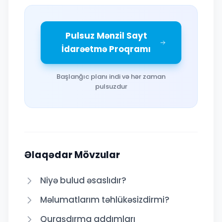
Pulsuz Mənzil Sayt
İdarəetmə Proqramı
Başlanğıc planı indi və hər zaman
pulsuzdur
Əlaqədar Mövzular
Niyə bulud əsaslıdır?
Məlumatlarım təhlükəsizdirmi?
Quraşdırma addımları